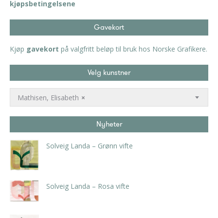
kjøpsbetingelsene
Gavekort
Kjøp
gavekort
på valgfritt beløp til bruk hos Norske Grafikere.
Velg kunstner
Mathisen, Elisabeth
×
Nyheter
Solveig Landa – Grønn vifte
kr
5.250,00
inkl. 5% kunstavgift
Solveig Landa – Rosa vifte
kr
5.250,00
inkl. 5% kunstavgift