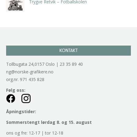
Trygve Retvik – Fotballskolen
kr
2.940,00
inkl. 5% kunstavgift
KONTAKT
Tollbugata 24,0157 Oslo | 23 35 89 40
ng@norske-grafikere.no
org.nr. 971 435 828
Følg oss:
Åpningstider:
Sommerstengt lørdag 8. og 15. august
ons og fre: 12-17 | tor 12-18