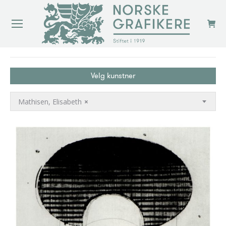
You are here:
Velg kunstner
Mathisen, Elisabeth
×