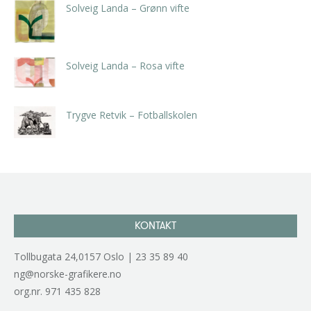
Solveig Landa – Grønn vifte
kr
5.250,00
inkl. 5% kunstavgift
Solveig Landa – Rosa vifte
kr
5.250,00
inkl. 5% kunstavgift
Trygve Retvik – Fotballskolen
kr
2.940,00
inkl. 5% kunstavgift
KONTAKT
Tollbugata 24,0157 Oslo | 23 35 89 40
ng@norske-grafikere.no
org.nr. 971 435 828