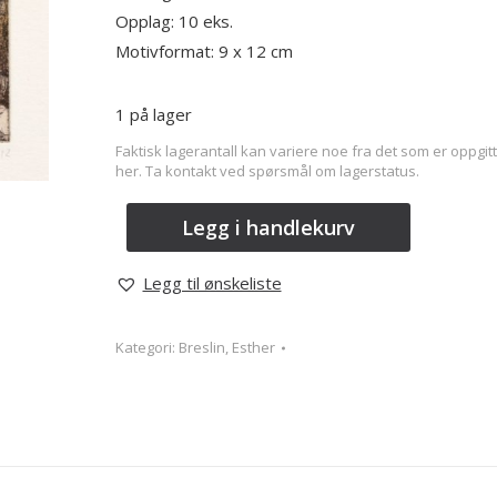
Opplag: 10 eks.
Motivformat: 9 x 12 cm
1 på lager
Faktisk lagerantall kan variere noe fra det som er oppgitt
her. Ta kontakt ved spørsmål om lagerstatus.
Legg i handlekurv
Legg til ønskeliste
Kategori:
Breslin, Esther