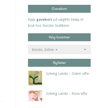
Gavekort
Kjøp
gavekort
på valgfritt beløp til
bruk hos Norske Grafikere.
Velg kunstner
Breslin, Esther
×
Nyheter
Solveig Landa – Grønn vifte
kr
5.250,00
inkl. 5% kunstavgift
Solveig Landa – Rosa vifte
kr
5.250,00
inkl. 5% kunstavgift