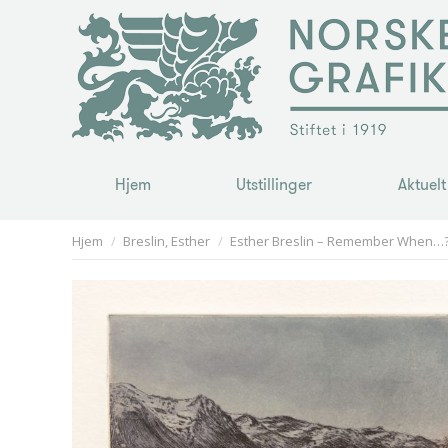
Hjem
Utstillinger
Aktuelt
Hjem
Utstillinger
Aktuelt
You are here:
Hjem
Breslin, Esther
Esther Breslin – Remember When…?