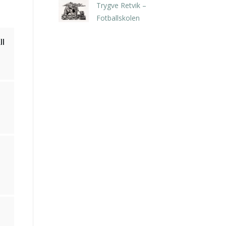
Trygve Retvik –
Fotballskolen
kr
2.940,00
inkl. 5% kunstavgift
ll