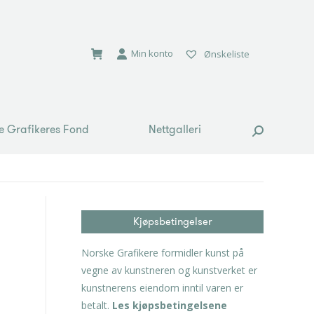
e Grafikeres Fond
Nettgalleri
Search:
Min konto
Ønskeliste
e Grafikeres Fond
Nettgalleri
Search:
Kjøpsbetingelser
Norske Grafikere formidler kunst på
vegne av kunstneren og kunstverket er
kunstnerens eiendom inntil varen er
betalt.
Les kjøpsbetingelsene