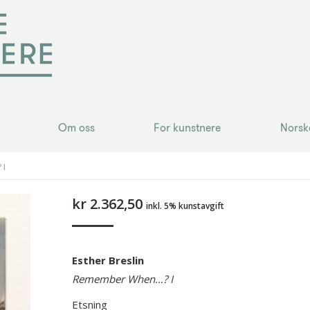
Om oss
For kunstnere
Norsk
Om oss
For kunstnere
Norsk
 I
kr
2.362,50
inkl. 5% kunstavgift
Esther Breslin
Remember When…? I
Etsning