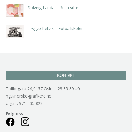
Solveig Landa – Rosa vifte
kr
5.250,00
inkl. 5% kunstavgift
Trygve Retvik – Fotballskolen
kr
2.940,00
inkl. 5% kunstavgift
KONTAKT
Tollbugata 24,0157 Oslo | 23 35 89 40
ng@norske-grafikere.no
org.nr. 971 435 828
Følg oss: