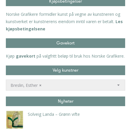
Kjøpsbetingelser
Norske Grafikere formidler kunst på vegne av kunstneren og
kunstverket er kunstnerens eiendom inntil varen er betalt.
Les
kjøpsbetingelsene
Gavekort
Kjøp
gavekort
på valgfritt beløp til bruk hos Norske Grafikere.
Velg kunstner
Breslin, Esther
×
Nyheter
Solveig Landa – Grønn vifte
kr
5.250,00
inkl. 5% kunstavgift