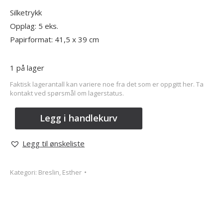
Silketrykk
Opplag: 5 eks.
Papirformat: 41,5 x 39 cm
1 på lager
Faktisk lagerantall kan variere noe fra det som er oppgitt her. Ta
kontakt ved spørsmål om lagerstatus.
Legg i handlekurv
Legg til ønskeliste
Kategori:
Breslin, Esther