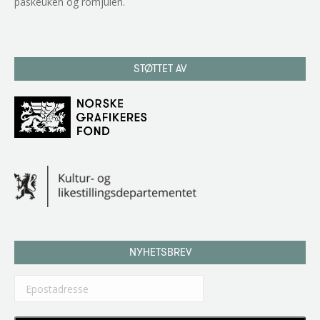
påskeuken og romjulen.
STØTTET AV
NYHETSBREV