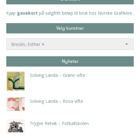
Kjøp
gavekort
på valgfritt beløp til bruk hos Norske Grafikere.
Velg kunstner
Breslin, Esther
×
Nyheter
Solveig Landa – Grønn vifte
kr
5.250,00
inkl. 5% kunstavgift
Solveig Landa – Rosa vifte
kr
5.250,00
inkl. 5% kunstavgift
Trygve Retvik – Fotballskolen
kr
2.940,00
inkl. 5% kunstavgift