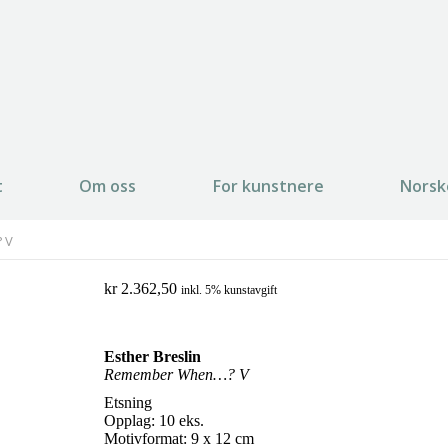
t
Om oss
For kunstnere
Norsk
 V
kr
2.362,50
inkl. 5% kunstavgift
Esther Breslin
Remember When…? V
Etsning
Opplag: 10 eks.
Motivformat: 9 x 12 cm