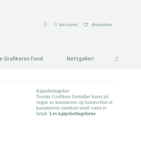
Min konto
Ønskeliste
e Grafikeres Fond
Nettgalleri
Search:
Kjøpsbetingelser
Norske Grafikere formidler kunst på
vegne av kunstneren og kunstverket er
kunstnerens eiendom inntil varen er
betalt.
Les kjøpsbetingelsene