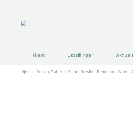
Hjem
Utstillinger
Aktuel
You are here:
Hjem
Breslin, Esther
Esther Breslin – Remember When…?