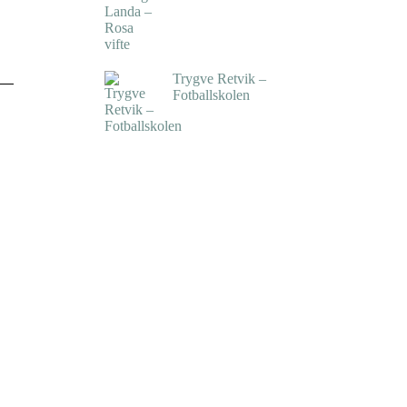
kr
5.250,00
inkl. 5% kunstavgift
Trygve Retvik –
Fotballskolen
kr
2.940,00
inkl. 5% kunstavgift