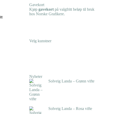
Gavekort
Kjøp
gavekort
på valgfritt beløp til bruk
hos Norske Grafikere.
tt
Velg kunstner
Nyheter
Solveig Landa – Grønn vifte
kr
5.250,00
inkl. 5% kunstavgift
Solveig Landa – Rosa vifte