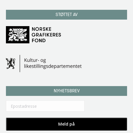
STØTTET AV
NYHETSBREV