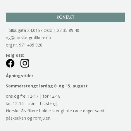
KONTAKT
Tollbugata 24,0157 Oslo | 23 35 89 40
ng@norske-grafikere.no
org.nr. 971 435 828
Følg oss:
Åpningstider:
Sommerstengt lørdag 8. og 15. august
ons og fre: 12-17 | tor 12-18
lør: 12-16 | søn – tir: stengt
Norske Grafikere holder stengt alle røde dager samt
påskeuken og romjulen.