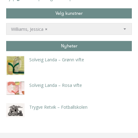
Velg kunstner
Williams, Jessica
×
Nyheter
Solveig Landa – Grønn vifte
kr
5.250,00
inkl. 5% kunstavgift
Solveig Landa – Rosa vifte
kr
5.250,00
inkl. 5% kunstavgift
Trygve Retvik – Fotballskolen
kr
2.940,00
inkl. 5% kunstavgift