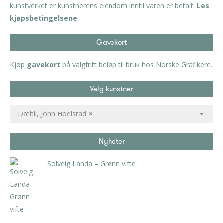
kunstverket er kunstnerens eiendom inntil varen er betalt.
Les
kjøpsbetingelsene
Gavekort
Kjøp
gavekort
på valgfritt beløp til bruk hos Norske Grafikere.
Velg kunstner
Dæhli, John Hoelstad
×
Nyheter
Solveig Landa – Grønn vifte
kr
5.250,00
inkl. 5% kunstavgift