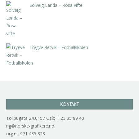
Solveig Landa – Rosa vifte
kr
5.250,00
inkl. 5% kunstavgift
Trygve Retvik – Fotballskolen
kr
2.940,00
inkl. 5% kunstavgift
KONTAKT
Tollbugata 24,0157 Oslo | 23 35 89 40
ng@norske-grafikere.no
org.nr. 971 435 828