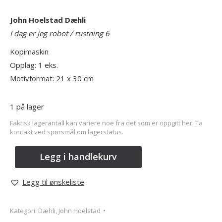
John Hoelstad Dæhli
I dag er jeg robot / rustning 6
Kopimaskin
Opplag: 1 eks.
Motivformat: 21 x 30 cm
1 på lager
Faktisk lagerantall kan variere noe fra det som er oppgitt her. Ta
kontakt ved spørsmål om lagerstatus.
Legg i handlekurv
Legg til ønskeliste
Kategori:
Dæhli, John Hoelstad