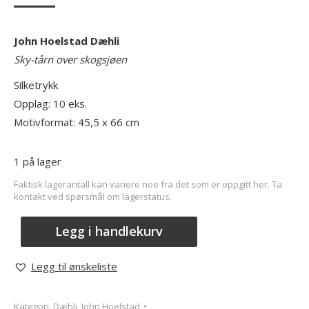
John Hoelstad Dæhli
Sky-tårn over skogsjøen
Silketrykk
Opplag: 10 eks.
Motivformat: 45,5 x 66 cm
1 på lager
Faktisk lagerantall kan variere noe fra det som er oppgitt her. Ta
kontakt ved spørsmål om lagerstatus.
Legg i handlekurv
Legg til ønskeliste
Kategori:
Dæhli, John Hoelstad