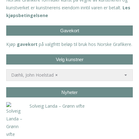
kunstverket er kunstnerens eiendom inntil varen er betalt.
Les
kjøpsbetingelsene
Gavekort
Kjøp
gavekort
på valgfritt beløp til bruk hos Norske Grafikere.
Velg kunstner
Dæhli, John Hoelstad
×
Nyheter
Solveig Landa – Grønn vifte
kr
5.250,00
inkl. 5% kunstavgift