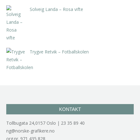
Solveig Landa – Rosa vifte
kr
5.250,00
inkl. 5% kunstavgift
Trygve Retvik – Fotballskolen
kr
2.940,00
inkl. 5% kunstavgift
KONTAKT
Tollbugata 24,0157 Oslo | 23 35 89 40
ng@norske-grafikere.no
org.nr. 971 435 828