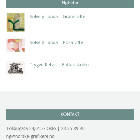
Nyheter
Solveig Landa – Grønn vifte
kr
5.250,00
inkl. 5% kunstavgift
Solveig Landa – Rosa vifte
kr
5.250,00
inkl. 5% kunstavgift
Trygve Retvik – Fotballskolen
kr
2.940,00
inkl. 5% kunstavgift
KONTAKT
Tollbugata 24,0157 Oslo | 23 35 89 40
ng@norske-grafikere.no