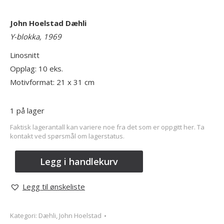
John Hoelstad Dæhli
Y-blokka, 1969
Linosnitt
Opplag: 10 eks.
Motivformat: 21 x 31 cm
1 på lager
Faktisk lagerantall kan variere noe fra det som er oppgitt her. Ta
kontakt ved spørsmål om lagerstatus.
Legg i handlekurv
Legg til ønskeliste
Kategori:
Dæhli, John Hoelstad