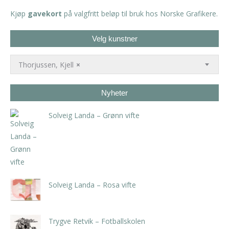
Kjøp
gavekort
på valgfritt beløp til bruk hos Norske Grafikere.
Velg kunstner
Thorjussen, Kjell
×
Nyheter
Solveig Landa – Grønn vifte
kr
5.250,00
inkl. 5% kunstavgift
Solveig Landa – Rosa vifte
kr
5.250,00
inkl. 5% kunstavgift
Trygve Retvik – Fotballskolen