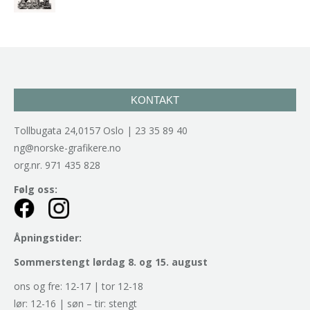
kr
2.940,00
inkl. 5% kunstavgift
KONTAKT
Tollbugata 24,0157 Oslo | 23 35 89 40
ng@norske-grafikere.no
org.nr. 971 435 828
Følg oss:
Åpningstider:
Sommerstengt lørdag 8. og 15. august
ons og fre: 12-17 | tor 12-18
lør: 12-16 | søn – tir: stengt