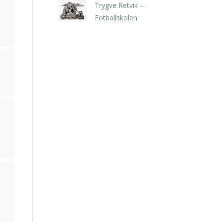
Trygve Retvik –
Fotballskolen
kr
2.940,00
inkl. 5% kunstavgift