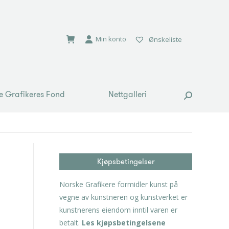
e Grafikeres Fond
Nettgalleri
Search:
Min konto
Ønskeliste
e Grafikeres Fond
Nettgalleri
Search:
Kjøpsbetingelser
Norske Grafikere formidler kunst på
vegne av kunstneren og kunstverket er
kunstnerens eiendom inntil varen er
betalt.
Les kjøpsbetingelsene