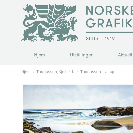
Hjem
Utstillinger
Aktuelt
Hjem
Utstillinger
Aktuelt
You are here:
Hjem
Thorjussen, Kjell
Kjell Thorjussen – Utløp