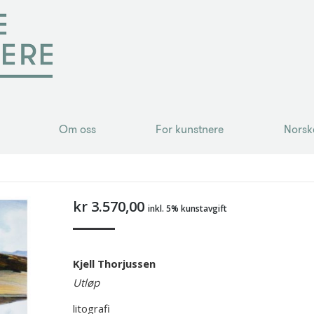
Om oss
For kunstnere
Norsk
Om oss
For kunstnere
Norsk
kr
3.570,00
inkl. 5% kunstavgift
Kjell Thorjussen
Utløp
litografi