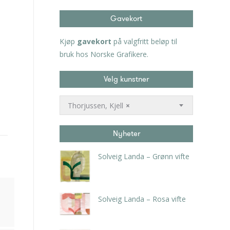
Gavekort
Kjøp
gavekort
på valgfritt beløp til
bruk hos Norske Grafikere.
Velg kunstner
Thorjussen, Kjell
×
Nyheter
Solveig Landa – Grønn vifte
kr
5.250,00
inkl. 5% kunstavgift
Solveig Landa – Rosa vifte
kr
5.250,00
inkl. 5% kunstavgift