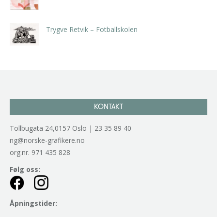
kr
5.250,00
inkl. 5% kunstavgift
Trygve Retvik – Fotballskolen
kr
2.940,00
inkl. 5% kunstavgift
KONTAKT
Tollbugata 24,0157 Oslo | 23 35 89 40
ng@norske-grafikere.no
org.nr. 971 435 828
Følg oss:
Åpningstider: