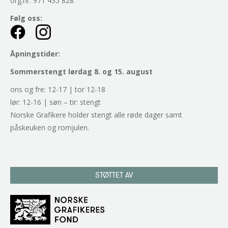
org.nr. 971 435 828
Følg oss:
Åpningstider:
Sommerstengt lørdag 8. og 15. august
ons og fre: 12-17 | tor 12-18
lør: 12-16 | søn – tir: stengt
Norske Grafikere holder stengt alle røde dager samt
påskeuken og romjulen.
STØTTET AV