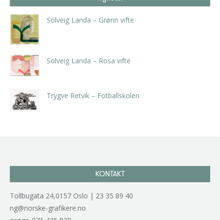
Solveig Landa – Grønn vifte
kr
5.250,00
inkl. 5% kunstavgift
Solveig Landa – Rosa vifte
kr
5.250,00
inkl. 5% kunstavgift
Trygve Retvik – Fotballskolen
kr
2.940,00
inkl. 5% kunstavgift
KONTAKT
Tollbugata 24,0157 Oslo | 23 35 89 40
ng@norske-grafikere.no