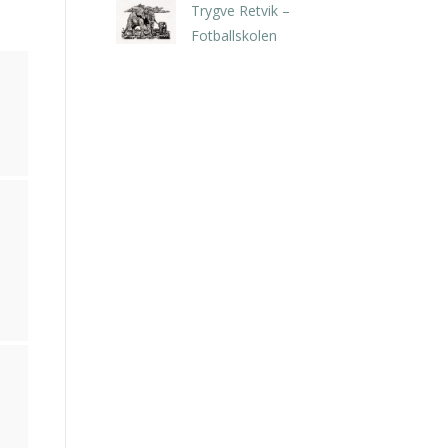
Trygve Retvik –
Fotballskolen
kr
2.940,00
inkl. 5% kunstavgift