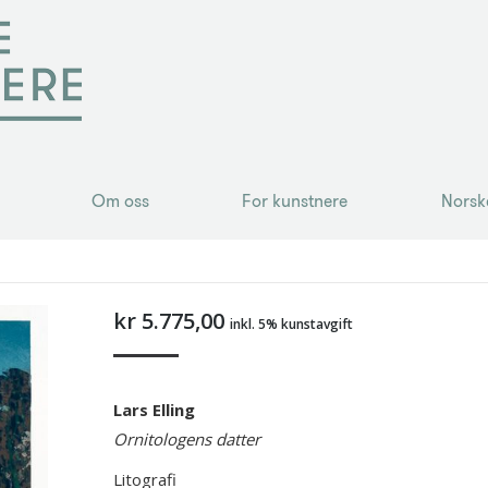
Om oss
For kunstnere
Norsk
Om oss
For kunstnere
Norsk
kr
5.775,00
inkl. 5% kunstavgift
Lars Elling
Ornitologens datter
Litografi