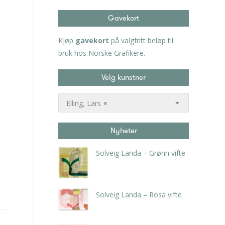
Gavekort
Kjøp
gavekort
på valgfritt beløp til
bruk hos Norske Grafikere.
Velg kunstner
Elling, Lars
×
Nyheter
Solveig Landa – Grønn vifte
kr
5.250,00
inkl. 5% kunstavgift
Solveig Landa – Rosa vifte
kr
5.250,00
inkl. 5% kunstavgift