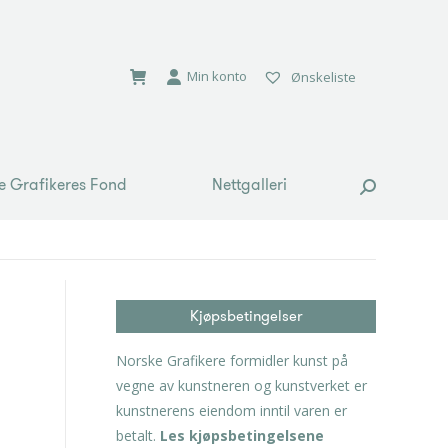
e Grafikeres Fond
Nettgalleri
Search:
Min konto
Ønskeliste
e Grafikeres Fond
Nettgalleri
Search:
Kjøpsbetingelser
Norske Grafikere formidler kunst på
vegne av kunstneren og kunstverket er
kunstnerens eiendom inntil varen er
betalt.
Les kjøpsbetingelsene