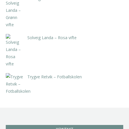
kr
5.250,00
inkl. 5% kunstavgift
Solveig Landa – Rosa vifte
kr
5.250,00
inkl. 5% kunstavgift
Trygve Retvik – Fotballskolen
kr
2.940,00
inkl. 5% kunstavgift