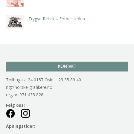
kr
5.250,00
inkl. 5% kunstavgift
Trygve Retvik – Fotballskolen
kr
2.940,00
inkl. 5% kunstavgift
KONTAKT
Tollbugata 24,0157 Oslo | 23 35 89 40
ng@norske-grafikere.no
org.nr. 971 435 828
Følg oss:
Åpningstider: