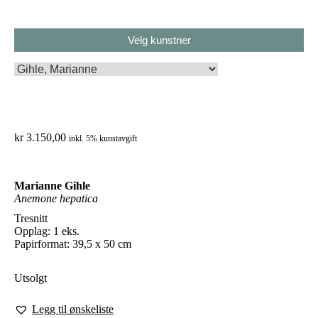
You
are
here:
Velg kunstner
kr
3.150,00
inkl. 5% kunstavgift
Marianne Gihle
Anemone hepatica
Tresnitt
Opplag: 1 eks.
Papirformat: 39,5 x 50 cm
Utsolgt
Legg til ønskeliste