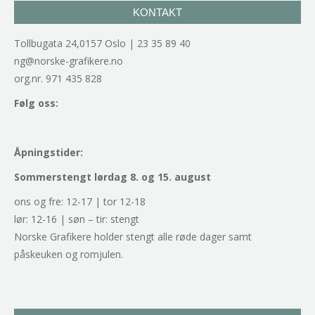
KONTAKT
Tollbugata 24,0157 Oslo | 23 35 89 40
ng@norske-grafikere.no
org.nr. 971 435 828
Følg oss:
Åpningstider:
Sommerstengt lørdag 8. og 15. august
ons og fre: 12-17 | tor 12-18
lør: 12-16 | søn – tir: stengt
Norske Grafikere holder stengt alle røde dager samt
påskeuken og romjulen.