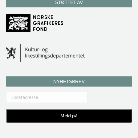
STØTTET AV
NYHETSBREV