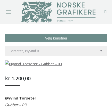
You are here:
Velg kunstner
Torseter, Øyvind
×
kr
1.200,00
Øyvind Torseter
Gubber – 03