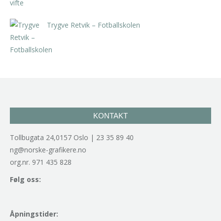
Trygve Retvik – Fotballskolen
kr
2.940,00
inkl. 5% kunstavgift
KONTAKT
Tollbugata 24,0157 Oslo | 23 35 89 40
ng@norske-grafikere.no
org.nr. 971 435 828
Følg oss:
Åpningstider: