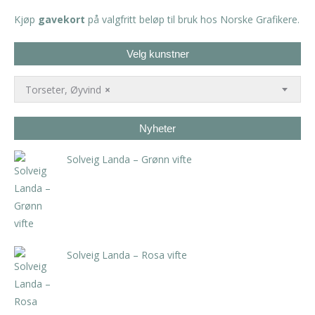
Kjøp
gavekort
på valgfritt beløp til bruk hos Norske Grafikere.
Velg kunstner
Torseter, Øyvind
×
Nyheter
Solveig Landa – Grønn vifte
kr
5.250,00
inkl. 5% kunstavgift
Solveig Landa – Rosa vifte
kr
5.250,00
inkl. 5% kunstavgift