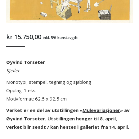
kr
15.750,00
inkl. 5% kunstavgift
Øyvind Torseter
Kjeller
Monotypi, stempel, tegning og sjablong
Opplag: 1 eks.
Motivformat: 62,5 x 92,5 cm
Verket er en del av utstillingen «
Mulevariasjoner
» av
Øyvind Torseter. Utstillingen henger til 8. april,
verket blir sendt / kan hentes i galleriet fra 14. april.