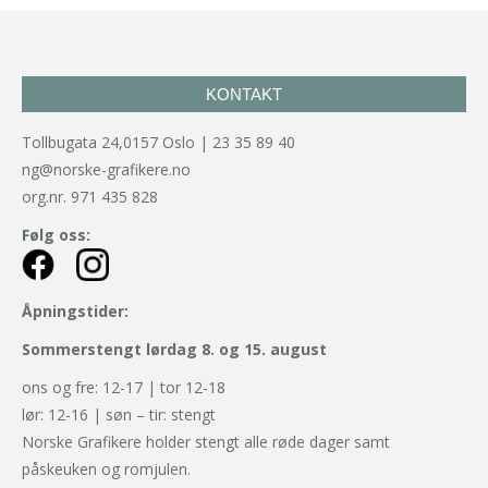
KONTAKT
Tollbugata 24,0157 Oslo | 23 35 89 40
ng@norske-grafikere.no
org.nr. 971 435 828
Følg oss:
Åpningstider:
Sommerstengt lørdag 8. og 15. august
ons og fre: 12-17 | tor 12-18
lør: 12-16 | søn – tir: stengt
Norske Grafikere holder stengt alle røde dager samt
påskeuken og romjulen.