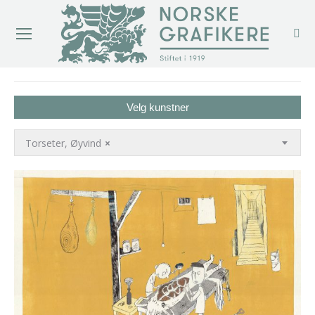
You are here:
Velg kunstner
Torseter, Øyvind
×