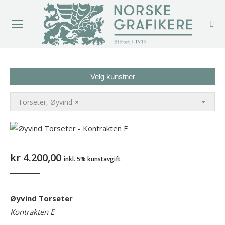
You are here:
Velg kunstner
Torseter, Øyvind
×
kr
4.200,00
inkl. 5% kunstavgift
Øyvind Torseter
Kontrakten E