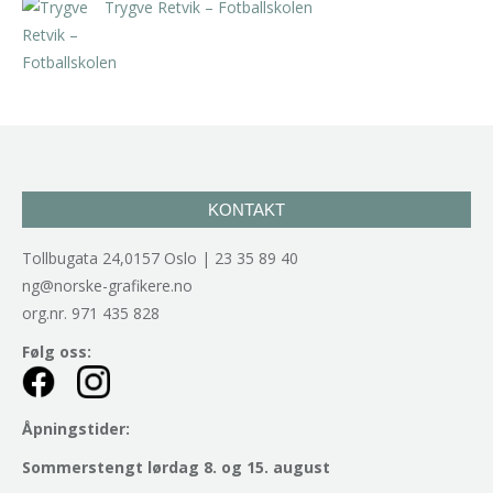
Trygve Retvik – Fotballskolen
kr
2.940,00
inkl. 5% kunstavgift
KONTAKT
Tollbugata 24,0157 Oslo | 23 35 89 40
ng@norske-grafikere.no
org.nr. 971 435 828
Følg oss:
Åpningstider:
Sommerstengt lørdag 8. og 15. august