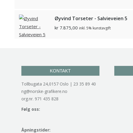
Øyvind Torseter - Salvieveien 5
kr
7.875,00
inkl. 5% kunstavgift
KONTAKT
Tollbugata 24,0157 Oslo | 23 35 89 40
ng@norske-grafikere.no
org.nr. 971 435 828
Følg oss:
Åpningstider: