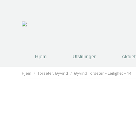
Hjem
Utstillinger
Aktuel
You are here:
Hjem
Torseter, Øyvind
Øyvind Torseter – Leilighet – 14