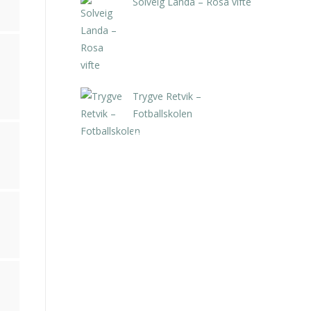
Solveig Landa – Rosa vifte
kr
5.250,00
inkl. 5% kunstavgift
Trygve Retvik –
Fotballskolen
kr
2.940,00
inkl. 5% kunstavgift