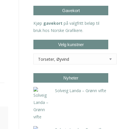
Gavekort
Kjøp
gavekort
på valgfritt beløp til
bruk hos Norske Grafikere.
Velg kunstner
Nyheter
Solveig Landa – Grønn vifte
kr
5.250,00
inkl. 5% kunstavgift