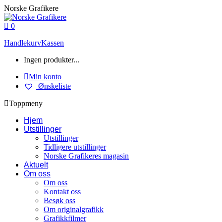
Skip
Norske Grafikere
to
content
0
Handlekurv
Kassen
Ingen produkter...
Min konto
Ønskeliste
Toppmeny
Hjem
Utstillinger
Utstillinger
Tidligere utstillinger
Norske Grafikeres magasin
Aktuelt
Om oss
Om oss
Kontakt oss
Besøk oss
Om originalgrafikk
Grafikkfilmer