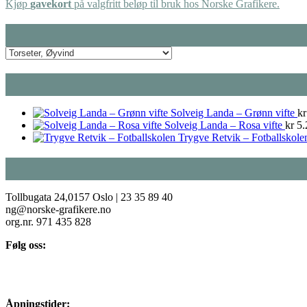
Kjøp
gavekort
på valgfritt beløp til bruk hos Norske Grafikere.
Solveig Landa – Grønn vifte
kr
Solveig Landa – Rosa vifte
kr
5.
Trygve Retvik – Fotballskole
Tollbugata 24,0157 Oslo | 23 35 89 40
ng@norske-grafikere.no
org.nr. 971 435 828
Følg oss:
Åpningstider: