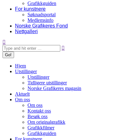
Grafikkguiden
For kunstnere
Søknadsportal
Medlemsinfo
Norske Grafikeres Fond
Nettgalleri
Search:
Hjem
Utstillinger
Utstillinger
Tidligere utstillinger
Norske Grafikeres magasin
Aktuelt
Om oss
Om oss
Kontakt oss
Besøk oss
Om originalgrafikk
Grafikkfilmer
Grafikkguiden
For kunstnere