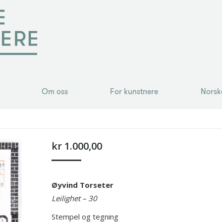
Om oss
For kunstnere
Norsk
Om oss
For kunstnere
Norsk
kr
1.000,00
Øyvind Torseter
Leilighet – 30
Stempel og tegning