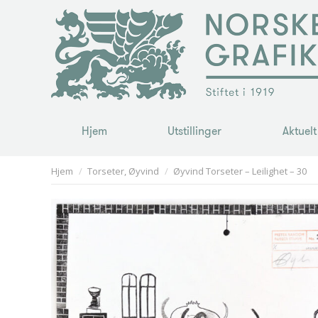
Hjem
Utstillinger
Aktuelt
Hjem
Utstillinger
Aktuelt
You are here:
Hjem
Torseter, Øyvind
Øyvind Torseter – Leilighet – 30