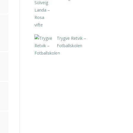
kr
5.250,00
inkl. 5% kunstavgift
Trygve Retvik –
Fotballskolen
kr
2.940,00
inkl. 5% kunstavgift