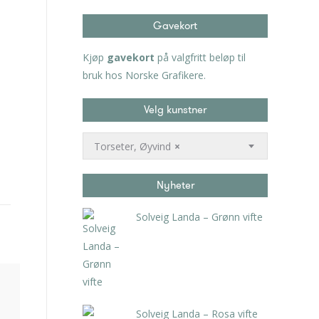
Gavekort
Kjøp
gavekort
på valgfritt beløp til
bruk hos Norske Grafikere.
Velg kunstner
Torseter, Øyvind
×
Nyheter
Solveig Landa – Grønn vifte
kr
5.250,00
inkl. 5% kunstavgift
Solveig Landa – Rosa vifte