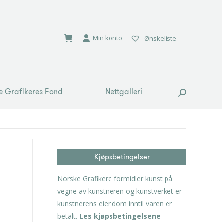
e Grafikeres Fond
Nettgalleri
Search:
Min konto
Ønskeliste
e Grafikeres Fond
Nettgalleri
Search:
Kjøpsbetingelser
Norske Grafikere formidler kunst på
vegne av kunstneren og kunstverket er
kunstnerens eiendom inntil varen er
betalt.
Les kjøpsbetingelsene