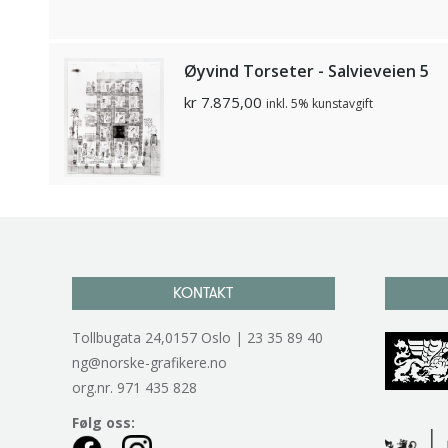
Øyvind Torseter - Salvieveien 5
kr
7.875,00
inkl. 5% kunstavgift
KONTAKT
Tollbugata 24,0157 Oslo | 23 35 89 40
ng@norske-grafikere.no
org.nr. 971 435 828
Følg oss: