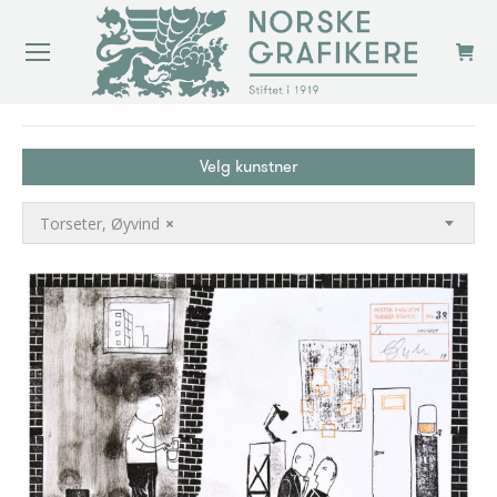
You are here:
Velg kunstner
Torseter, Øyvind
×