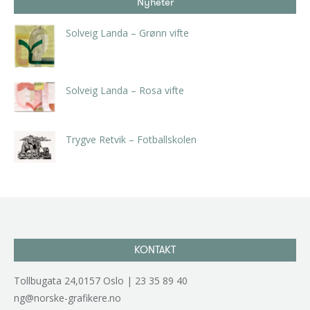
Nyheter
Solveig Landa – Grønn vifte
kr
5.250,00
inkl. 5% kunstavgift
Solveig Landa – Rosa vifte
kr
5.250,00
inkl. 5% kunstavgift
Trygve Retvik – Fotballskolen
kr
2.940,00
inkl. 5% kunstavgift
KONTAKT
Tollbugata 24,0157 Oslo | 23 35 89 40
ng@norske-grafikere.no