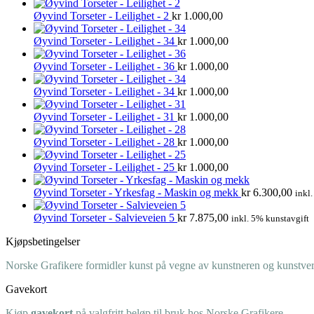
Øyvind Torseter - Leilighet - 2
kr
1.000,00
Øyvind Torseter - Leilighet - 34
kr
1.000,00
Øyvind Torseter - Leilighet - 36
kr
1.000,00
Øyvind Torseter - Leilighet - 34
kr
1.000,00
Øyvind Torseter - Leilighet - 31
kr
1.000,00
Øyvind Torseter - Leilighet - 28
kr
1.000,00
Øyvind Torseter - Leilighet - 25
kr
1.000,00
Øyvind Torseter - Yrkesfag - Maskin og mekk
kr
6.300,00
inkl
Øyvind Torseter - Salvieveien 5
kr
7.875,00
inkl. 5% kunstavgift
Kjøpsbetingelser
Norske Grafikere formidler kunst på vegne av kunstneren og kunstverk
Gavekort
Kjøp
gavekort
på valgfritt beløp til bruk hos Norske Grafikere.