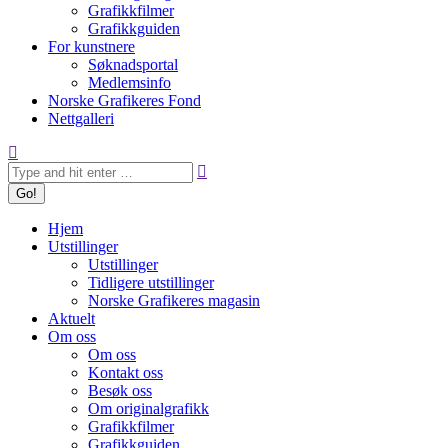
Grafikkfilmer
Grafikkguiden
For kunstnere
Søknadsportal
Medlemsinfo
Norske Grafikeres Fond
Nettgalleri
Search:
Hjem
Utstillinger
Utstillinger
Tidligere utstillinger
Norske Grafikeres magasin
Aktuelt
Om oss
Om oss
Kontakt oss
Besøk oss
Om originalgrafikk
Grafikkfilmer
Grafikkguiden