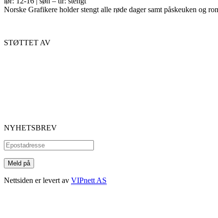
lør: 12-16 | søn – tir: stengt
Norske Grafikere holder stengt alle røde dager samt påskeuken og ro
STØTTET AV
NYHETSBREV
Nettsiden er levert av
VIPnett AS