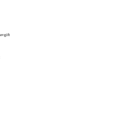
avgift
t