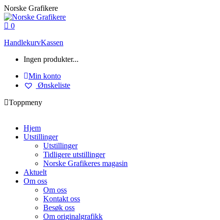
Skip
Norske Grafikere
to
content
0
Handlekurv
Kassen
Ingen produkter...
Min konto
Ønskeliste
Toppmeny
Hjem
Utstillinger
Utstillinger
Tidligere utstillinger
Norske Grafikeres magasin
Aktuelt
Om oss
Om oss
Kontakt oss
Besøk oss
Om originalgrafikk