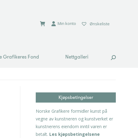
e Grafikeres Fond
Nettgalleri
Search:
Min konto
Ønskeliste
e Grafikeres Fond
Nettgalleri
Search:
Kjøpsbetingelser
Norske Grafikere formidler kunst på
vegne av kunstneren og kunstverket er
kunstnerens eiendom inntil varen er
betalt.
Les kjøpsbetingelsene