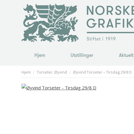
Hjem
Utstillinger
Aktuelt
Hjem
Utstillinger
Aktuelt
You are here:
Hjem
Torseter, Øyvind
Øyvind Torseter – Tirsdag 29/8 D