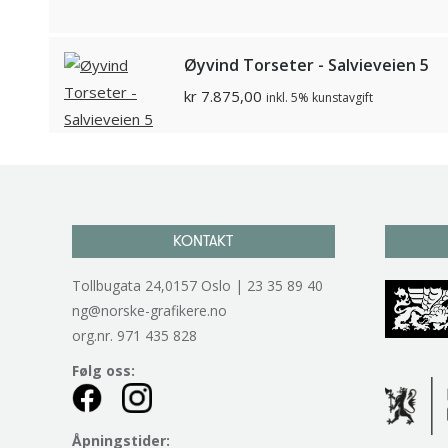
Øyvind Torseter - Salvieveien 5
kr
7.875,00
inkl. 5% kunstavgift
KONTAKT
Tollbugata 24,0157 Oslo | 23 35 89 40
ng@norske-grafikere.no
org.nr. 971 435 828
Følg oss:
Åpningstider: