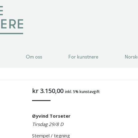
Om oss
For kunstnere
Norsk
Om oss
For kunstnere
Norsk
kr
3.150,00
inkl. 5% kunstavgift
Øyvind Torseter
Tirsdag 29/8 D
Stempel / tegning