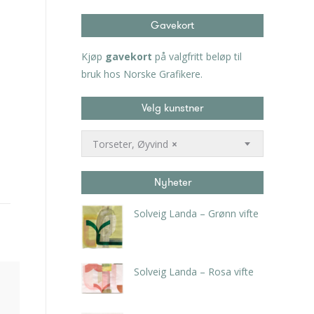
Gavekort
Kjøp
gavekort
på valgfritt beløp til
bruk hos Norske Grafikere.
Velg kunstner
Torseter, Øyvind
×
Nyheter
Solveig Landa – Grønn vifte
kr
5.250,00
inkl. 5% kunstavgift
Solveig Landa – Rosa vifte
kr
5.250,00
inkl. 5% kunstavgift