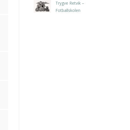
Trygve Retvik –
Fotballskolen
kr
2.940,00
inkl. 5% kunstavgift