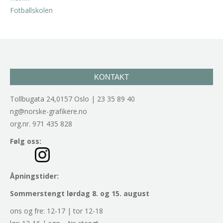
kr
2.940,00
inkl. 5% kunstavgift
KONTAKT
Tollbugata 24,0157 Oslo | 23 35 89 40
ng@norske-grafikere.no
org.nr. 971 435 828
Følg oss:
Åpningstider:
Sommerstengt lørdag 8. og 15. august
ons og fre: 12-17 | tor 12-18