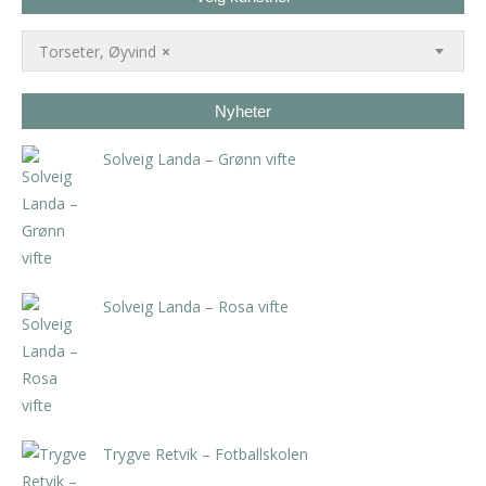
Torseter, Øyvind
×
Nyheter
Solveig Landa – Grønn vifte
kr
5.250,00
inkl. 5% kunstavgift
Solveig Landa – Rosa vifte
kr
5.250,00
inkl. 5% kunstavgift
Trygve Retvik – Fotballskolen