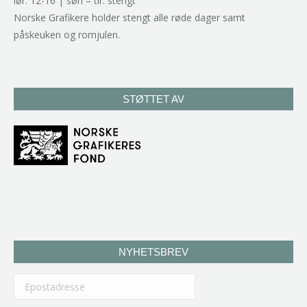
lør: 12-16 | søn – tir: stengt
Norske Grafikere holder stengt alle røde dager samt
påskeuken og romjulen.
STØTTET AV
NYHETSBREV