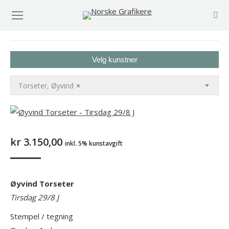
You are here:
Velg kunstner
Torseter, Øyvind
×
kr
3.150,00
inkl. 5% kunstavgift
Øyvind Torseter
Tirsdag 29/8 J
Stempel / tegning