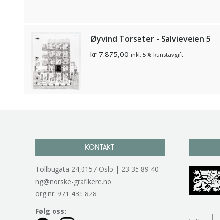
Øyvind Torseter - Salvieveien 5
kr
7.875,00
inkl. 5% kunstavgift
KONTAKT
Tollbugata 24,0157 Oslo | 23 35 89 40
ng@norske-grafikere.no
org.nr. 971 435 828
Følg oss: