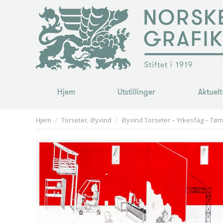
Hjem
Utstillinger
Aktuelt
Hjem
Utstillinger
Aktuelt
You are here:
Hjem
Torseter, Øyvind
Øyvind Torseter – Yrkesfag – Tøm