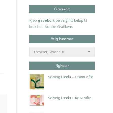
Gavekort
Kjøp
gavekort
på valgfritt beløp til
bruk hos Norske Grafikere.
Velg kunstner
Torseter, Øyvind
×
Nyheter
Solveig Landa – Grønn vifte
kr
5.250,00
inkl. 5% kunstavgift
Solveig Landa – Rosa vifte
kr
5.250,00
inkl. 5% kunstavgift