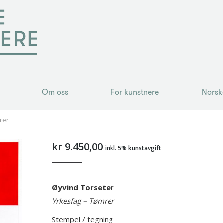
Om oss
For kunstnere
Norsk
Om oss
For kunstnere
Norsk
rer
kr
9.450,00
inkl. 5% kunstavgift
Øyvind Torseter
Yrkesfag – Tømrer
Stempel / tegning