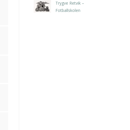
Trygve Retvik –
Fotballskolen
kr
2.940,00
inkl. 5% kunstavgift