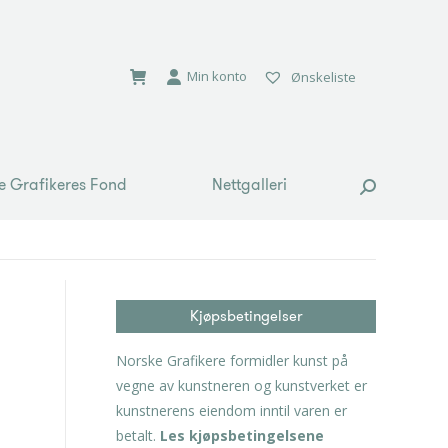
e Grafikeres Fond
Nettgalleri
Search:
Min konto
Ønskeliste
e Grafikeres Fond
Nettgalleri
Search:
Kjøpsbetingelser
Norske Grafikere formidler kunst på
vegne av kunstneren og kunstverket er
kunstnerens eiendom inntil varen er
betalt.
Les kjøpsbetingelsene