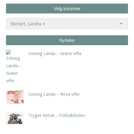
Velg kunstner
Blichert, Sandra
×
Nyheter
Solveig Landa – Grønn vifte
kr
5.250,00
inkl. 5% kunstavgift
Solveig Landa – Rosa vifte
kr
5.250,00
inkl. 5% kunstavgift
Trygve Retvik – Fotballskolen
kr
2.940,00
inkl. 5% kunstavgift