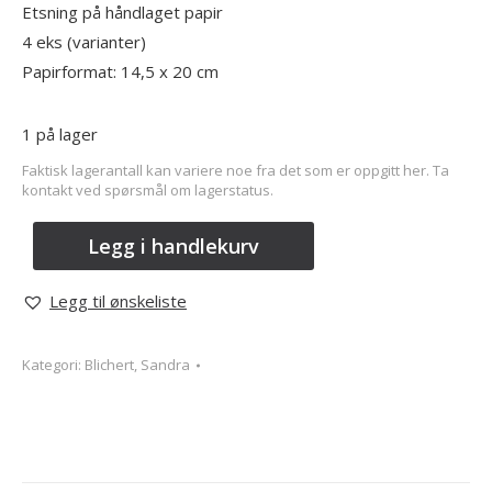
Etsning på håndlaget papir
4 eks (varianter)
Papirformat: 14,5 x 20 cm
1 på lager
Faktisk lagerantall kan variere noe fra det som er oppgitt her. Ta
kontakt ved spørsmål om lagerstatus.
Legg i handlekurv
Legg til ønskeliste
Kategori:
Blichert, Sandra