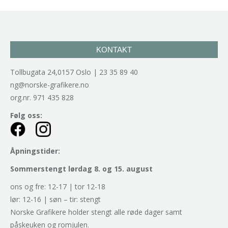
KONTAKT
Tollbugata 24,0157 Oslo | 23 35 89 40
ng@norske-grafikere.no
org.nr. 971 435 828
Følg oss:
Åpningstider:
Sommerstengt lørdag 8. og 15. august
ons og fre: 12-17 | tor 12-18
lør: 12-16 | søn – tir: stengt
Norske Grafikere holder stengt alle røde dager samt
påskeuken og romjulen.