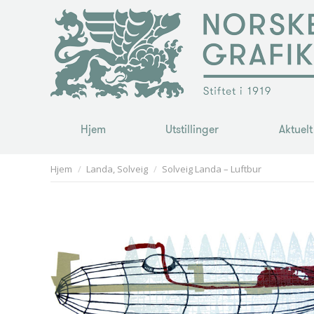
Hjem
Utstillinger
Aktuelt
Hjem
Utstillinger
Aktuelt
You are here:
Hjem
Landa, Solveig
Solveig Landa – Luftbur