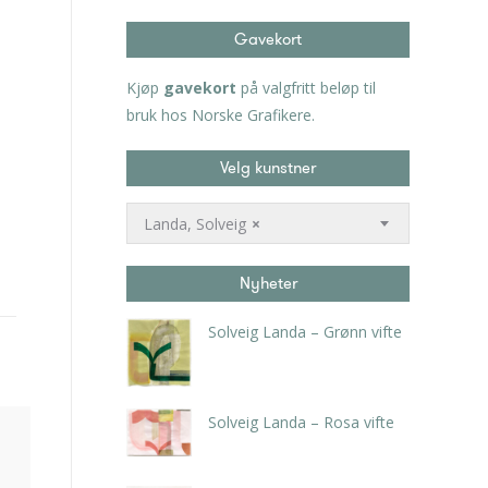
Gavekort
Kjøp
gavekort
på valgfritt beløp til
bruk hos Norske Grafikere.
Velg kunstner
Landa, Solveig
×
Nyheter
Solveig Landa – Grønn vifte
kr
5.250,00
inkl. 5% kunstavgift
Solveig Landa – Rosa vifte
kr
5.250,00
inkl. 5% kunstavgift