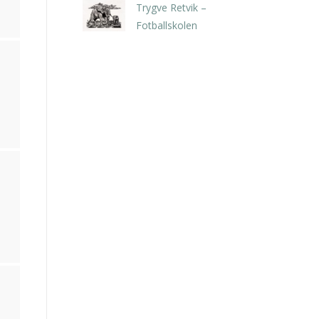
Trygve Retvik –
Fotballskolen
kr
2.940,00
inkl. 5% kunstavgift