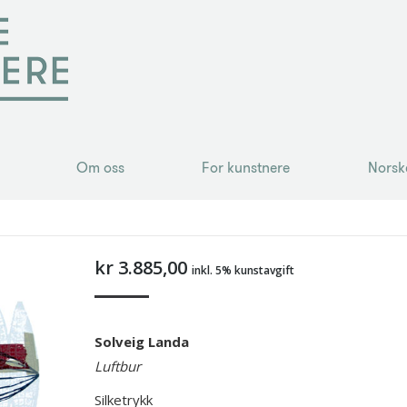
Om oss
For kunstnere
Norsk
Om oss
For kunstnere
Norsk
kr
3.885,00
inkl. 5% kunstavgift
Solveig Landa
Luftbur
Silketrykk