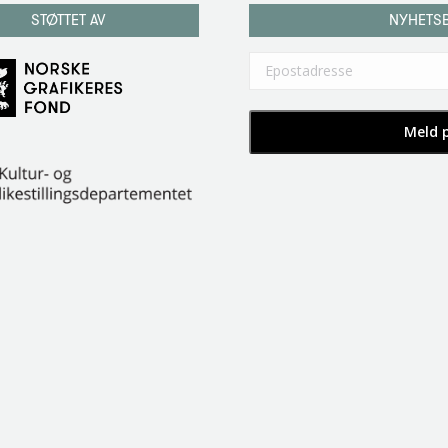
STØTTET AV
NYHETS