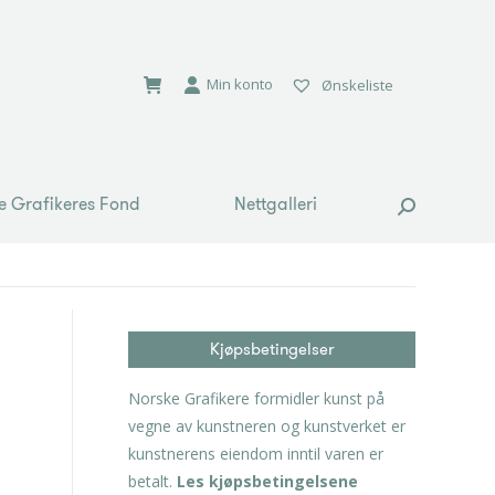
e Grafikeres Fond
Nettgalleri
Search:
Min konto
Ønskeliste
e Grafikeres Fond
Nettgalleri
Search:
Kjøpsbetingelser
Norske Grafikere formidler kunst på
vegne av kunstneren og kunstverket er
kunstnerens eiendom inntil varen er
betalt.
Les kjøpsbetingelsene