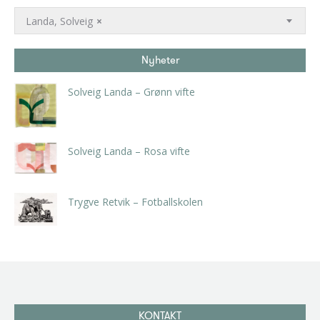
Landa, Solveig
×
Nyheter
Solveig Landa – Grønn vifte
kr
5.250,00
inkl. 5% kunstavgift
Solveig Landa – Rosa vifte
kr
5.250,00
inkl. 5% kunstavgift
Trygve Retvik – Fotballskolen
kr
2.940,00
inkl. 5% kunstavgift
KONTAKT