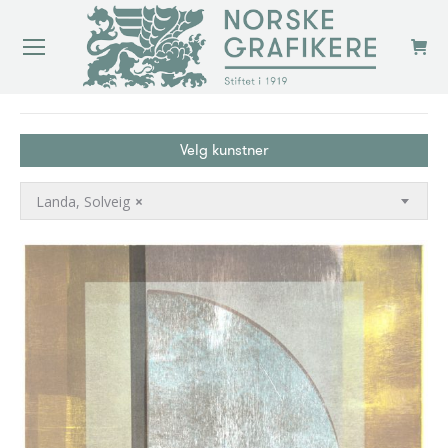
You are here:
Velg kunstner
Landa, Solveig
×