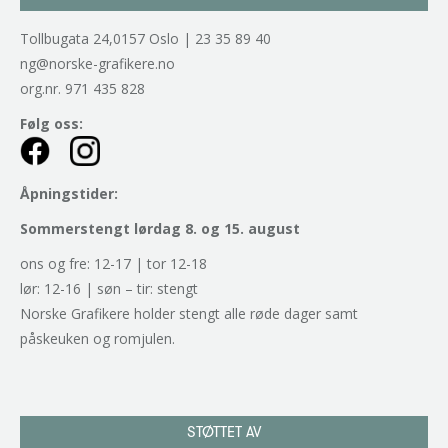
Tollbugata 24,0157 Oslo | 23 35 89 40
ng@norske-grafikere.no
org.nr. 971 435 828
Følg oss:
Åpningstider:
Sommerstengt lørdag 8. og 15. august
ons og fre: 12-17 | tor 12-18
lør: 12-16 | søn – tir: stengt
Norske Grafikere holder stengt alle røde dager samt
påskeuken og romjulen.
STØTTET AV