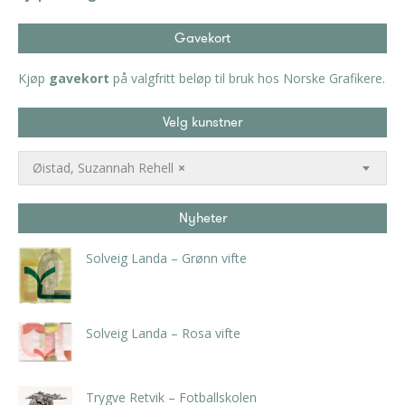
Gavekort
Kjøp
gavekort
på valgfritt beløp til bruk hos Norske Grafikere.
Velg kunstner
Øistad, Suzannah Rehell
×
Nyheter
Solveig Landa – Grønn vifte
kr
5.250,00
inkl. 5% kunstavgift
Solveig Landa – Rosa vifte
kr
5.250,00
inkl. 5% kunstavgift
Trygve Retvik – Fotballskolen