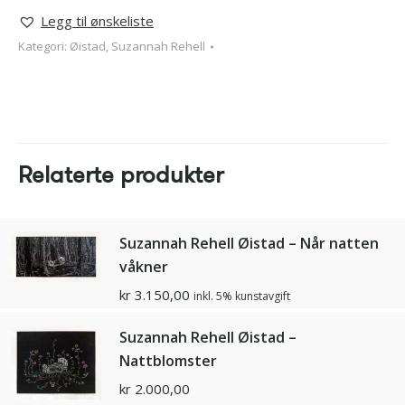
Legg til ønskeliste
Kategori:
Øistad, Suzannah Rehell
Relaterte produkter
Suzannah Rehell Øistad – Når natten
våkner
kr
3.150,00
inkl. 5% kunstavgift
Suzannah Rehell Øistad –
Nattblomster
kr
2.000,00