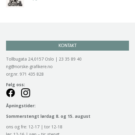
kr
2.940,00
inkl. 5% kunstavgift
KONTAKT
Tollbugata 24,0157 Oslo | 23 35 89 40
ng@norske-grafikere.no
org.nr. 971 435 828
Følg oss:
Åpningstider:
Sommerstengt lørdag 8. og 15. august
ons og fre: 12-17 | tor 12-18
lør: 12-16 | søn – tir: stengt