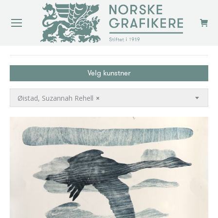
You are here:
Velg kunstner
Øistad, Suzannah Rehell
×