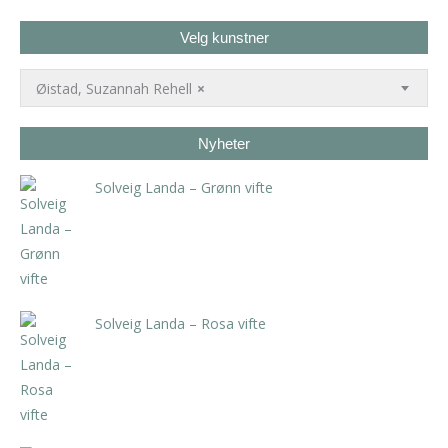
Velg kunstner
Øistad, Suzannah Rehell
×
Nyheter
Solveig Landa – Grønn vifte
kr
5.250,00
inkl. 5% kunstavgift
Solveig Landa – Rosa vifte
kr
5.250,00
inkl. 5% kunstavgift