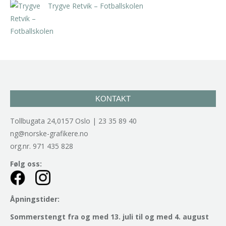
Trygve Retvik – Fotballskolen
kr
2.940,00
inkl. 5% kunstavgift
KONTAKT
Tollbugata 24,0157 Oslo | 23 35 89 40
ng@norske-grafikere.no
org.nr. 971 435 828
Følg oss:
Åpningstider:
Sommerstengt fra og med 13. juli til og med 4. august