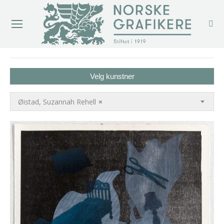
You are here:
Velg kunstner
Øistad, Suzannah Rehell
×