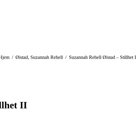
You are here:
Hjem
Øistad, Suzannah Rehell
Suzannah Rehell Øistad – Stillhet I
lhet II