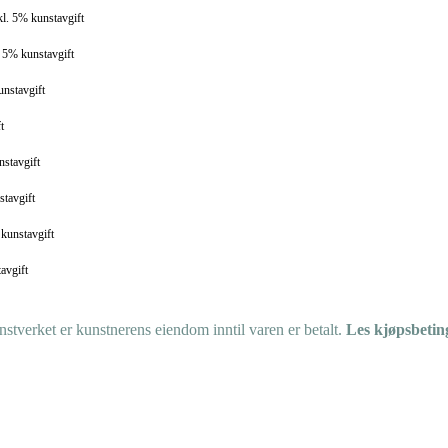
kl. 5% kunstavgift
. 5% kunstavgift
unstavgift
t
nstavgift
stavgift
 kunstavgift
avgift
tverket er kunstnerens eiendom inntil varen er betalt.
Les kjøpsbetin