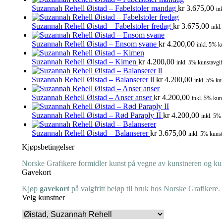
Suzannah Rehell Øistad – Fabelstoler mandag
kr
3.675,00
in
Suzannah Rehell Øistad – Fabelstoler fredag
kr
3.675,00
inkl
Suzannah Rehell Øistad – Ensom svane
kr
4.200,00
inkl. 5% k
Suzannah Rehell Øistad – Kimen
kr
4.200,00
inkl. 5% kunstavgif
Suzannah Rehell Øistad – Balanserer ll
kr
4.200,00
inkl. 5% ku
Suzannah Rehell Øistad – Anser anser
kr
4.200,00
inkl. 5% kun
Suzannah Rehell Øistad – Rød Paraply II
kr
4.200,00
inkl. 5%
Suzannah Rehell Øistad – Balanserer
kr
3.675,00
inkl. 5% kunst
Kjøpsbetingelser
Norske Grafikere formidler kunst på vegne av kunstneren og kuns
Gavekort
Kjøp
gavekort
på valgfritt beløp til bruk hos Norske Grafikere.
Velg kunstner