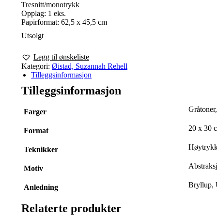
Tresnitt/monotrykk
Opplag: 1 eks.
Papirformat: 62,5 x 45,5 cm
Utsolgt
Legg til ønskeliste
Kategori:
Øistad, Suzannah Rehell
Tilleggsinformasjon
Tilleggsinformasjon
Gråtoner,
Farger
20 x 30 
Format
Høytrykk
Teknikker
Abstraksj
Motiv
Bryllup,
Anledning
Relaterte produkter