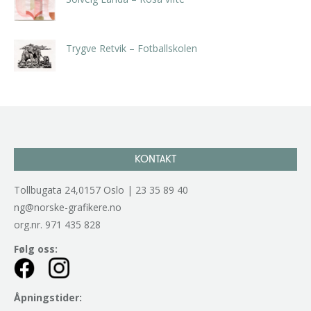
kr
5.250,00
inkl. 5% kunstavgift
Trygve Retvik – Fotballskolen
kr
2.940,00
inkl. 5% kunstavgift
KONTAKT
Tollbugata 24,0157 Oslo | 23 35 89 40
ng@norske-grafikere.no
org.nr. 971 435 828
Følg oss:
Åpningstider: