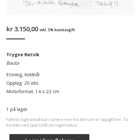
kr
3.150,00
inkl. 5% kunstavgift
Trygve Retvik
Bauta
Etsning, koldnål
Opplag: 20 eks.
Motivformat: 14 x 22 cm
1 på lager
Faktisk lagerantall kan variere noe fra det som er oppgitt her. Ta
kontakt ved spørsmål om lagerstatus.