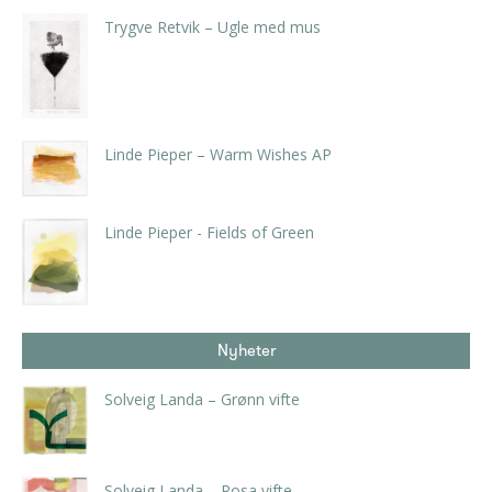
Trygve Retvik – Ugle med mus
kr
3.360,00
inkl. 5% kunstavgift
Linde Pieper – Warm Wishes AP
kr
3.780,00
inkl. 5% kunstavgift
Linde Pieper - Fields of Green
kr
3.990,00
inkl. 5% kunstavgift
Nyheter
Solveig Landa – Grønn vifte
kr
5.250,00
inkl. 5% kunstavgift
Solveig Landa – Rosa vifte