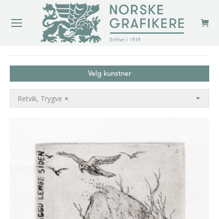
You are here:
Velg kunstner
Retvik, Trygve
×