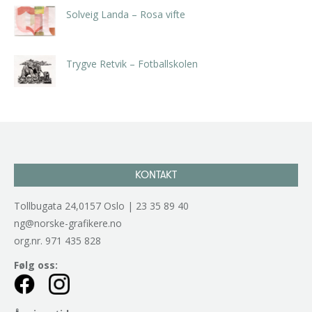
Solveig Landa – Rosa vifte
kr
5.250,00
inkl. 5% kunstavgift
Trygve Retvik – Fotballskolen
kr
2.940,00
inkl. 5% kunstavgift
KONTAKT
Tollbugata 24,0157 Oslo | 23 35 89 40
ng@norske-grafikere.no
org.nr. 971 435 828
Følg oss: