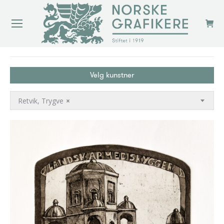
You are here:
Velg kunstner
Retvik, Trygve
×