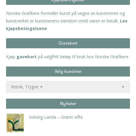
Norske Grafikere formidler kunst på vegne av kunstneren og
kunstverket er kunstnerens eiendom inntil varen er betalt.
Les
kjøpsbetingelsene
Gavekort
Kjøp
gavekort
på valgfritt beløp til bruk hos Norske Grafikere.
Velg kunstner
Retvik, Trygve
×
Nyheter
Solveig Landa – Grønn vifte
kr
5.250,00
inkl. 5% kunstavgift