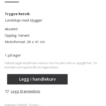
Trygve Retvik
Landskap med skygger
Akvatint
Opplag: Variant
Motivformat: 26 x 41 cm
1 på lager
Faktisk lagerantall kan variere noe fra det som er oppgitt her. Ta
kontakt ved spørsmål om lagerstatus.
Legg i handlekurv
Legg til ønskeliste
Kategori:
Retvik, Trygve