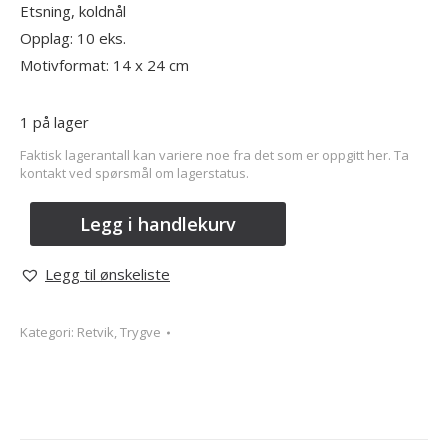
Etsning, koldnål
Opplag: 10 eks.
Motivformat: 14 x 24 cm
1 på lager
Faktisk lagerantall kan variere noe fra det som er oppgitt her. Ta
kontakt ved spørsmål om lagerstatus.
Legg i handlekurv
Legg til ønskeliste
Kategori:
Retvik, Trygve