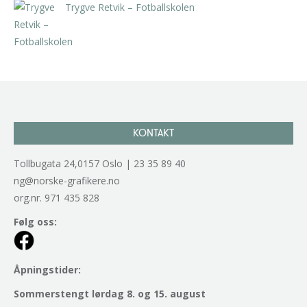
Trygve Retvik – Fotballskolen
kr
2.940,00
inkl. 5% kunstavgift
KONTAKT
Tollbugata 24,0157 Oslo | 23 35 89 40
ng@norske-grafikere.no
org.nr. 971 435 828
Følg oss:
Åpningstider:
Sommerstengt lørdag 8. og 15. august