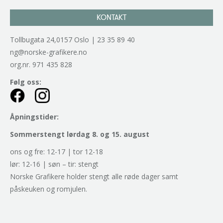
KONTAKT
Tollbugata 24,0157 Oslo | 23 35 89 40
ng@norske-grafikere.no
org.nr. 971 435 828
Følg oss:
Åpningstider:
Sommerstengt lørdag 8. og 15. august
ons og fre: 12-17 | tor 12-18
lør: 12-16 | søn – tir: stengt
Norske Grafikere holder stengt alle røde dager samt
påskeuken og romjulen.