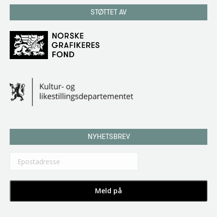
STØTTET AV
NYHETSBREV