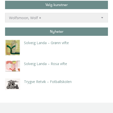
Velg kunstner
Wolfsmoon, Wolf
×
Nyheter
Solveig Landa – Grønn vifte
kr
5.250,00
inkl. 5% kunstavgift
Solveig Landa – Rosa vifte
kr
5.250,00
inkl. 5% kunstavgift
Trygve Retvik – Fotballskolen
kr
2.940,00
inkl. 5% kunstavgift