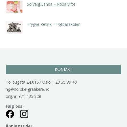
Solveig Landa – Rosa vifte
kr
5.250,00
inkl. 5% kunstavgift
Trygve Retvik – Fotballskolen
kr
2.940,00
inkl. 5% kunstavgift
KONTAKT
Tollbugata 24,0157 Oslo | 23 35 89 40
ng@norske-grafikere.no
org.nr. 971 435 828
Følg oss:
Åpningstider: