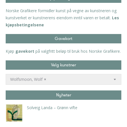
Norske Grafikere formidler kunst på vegne av kunstneren og
kunstverket er kunstnerens eiendom inntil varen er betalt.
Les
kjøpsbetingelsene
Gavekort
Kjøp
gavekort
på valgfritt beløp til bruk hos Norske Grafikere.
Velg kunstner
Wolfsmoon, Wolf
×
Nyheter
Solveig Landa – Grønn vifte
kr
5.250,00
inkl. 5% kunstavgift