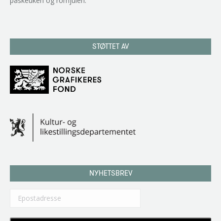
påskeuken og romjulen.
STØTTET AV
NYHETSBREV