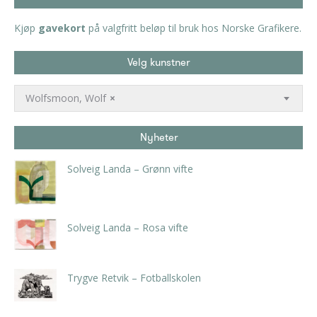
Kjøp
gavekort
på valgfritt beløp til bruk hos Norske Grafikere.
Velg kunstner
Wolfsmoon, Wolf
×
Nyheter
Solveig Landa – Grønn vifte
kr
5.250,00
inkl. 5% kunstavgift
Solveig Landa – Rosa vifte
kr
5.250,00
inkl. 5% kunstavgift
Trygve Retvik – Fotballskolen
kr
2.940,00
inkl. 5% kunstavgift