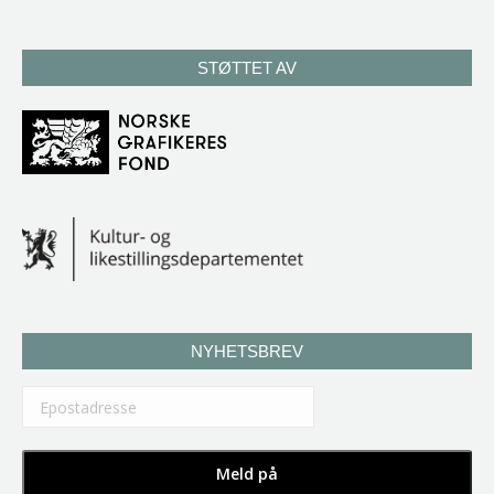
STØTTET AV
NYHETSBREV