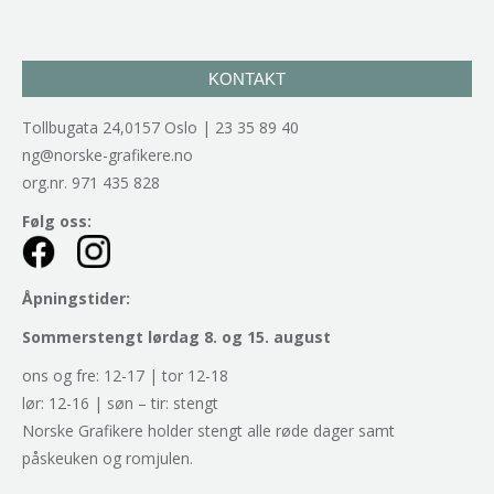
KONTAKT
Tollbugata 24,0157 Oslo | 23 35 89 40
ng@norske-grafikere.no
org.nr. 971 435 828
Følg oss:
Åpningstider:
Sommerstengt lørdag 8. og 15. august
ons og fre: 12-17 | tor 12-18
lør: 12-16 | søn – tir: stengt
Norske Grafikere holder stengt alle røde dager samt
påskeuken og romjulen.