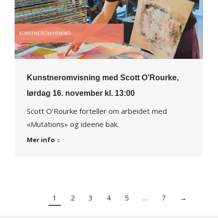
Kunstneromvisning med Scott O’Rourke,
lørdag 16. november kl. 13:00
Scott O’Rourke forteller om arbeidet med
«Mutations» og ideene bak.
Mer info
1
2
3
4
5
…
7
→