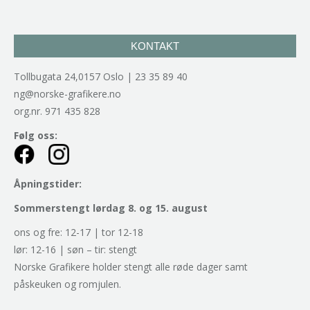
KONTAKT
Tollbugata 24,0157 Oslo | 23 35 89 40
ng@norske-grafikere.no
org.nr. 971 435 828
Følg oss:
Åpningstider:
Sommerstengt lørdag 8. og 15. august
ons og fre: 12-17 | tor 12-18
lør: 12-16 | søn – tir: stengt
Norske Grafikere holder stengt alle røde dager samt
påskeuken og romjulen.