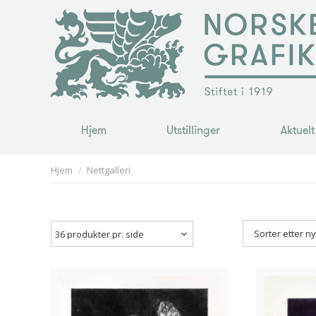
Hjem
Utstillinger
Aktuelt
Hjem
Utstillinger
Aktuelt
You are here:
Hjem
Nettgalleri