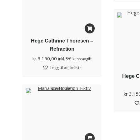
Hege Cathrine Thoresen –
Refraction
kr
3.150,00
inkl. 5% kunstavgift
Legg til ønskeliste
Hege C
kr
3.15