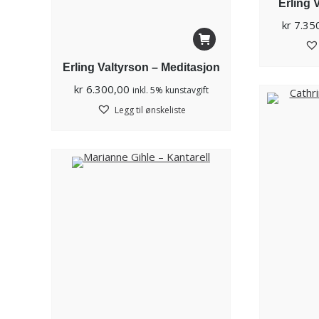
Erling 
kr
7.35
Erling Valtyrson – Meditasjon
kr
6.300,00
inkl. 5% kunstavgift
Legg til ønskeliste