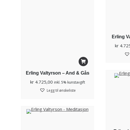
Erling Va
kr
4.72
Erling Valtyrson – And & Gås
kr
4.725,00
inkl. 5% kunstavgift
Legg til ønskeliste