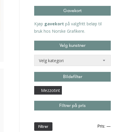
Gavekort
Kjøp
gavekort
på valgfritt beløp til
bruk hos Norske Grafikere.
Velg kunstner
Velg kategori
Bildefilter
Mezzotint
Filtrer på pris
Min.
Makspris
Pris:
—
Filtrer