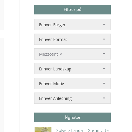
pris
Filtrer på
Enhver Farger
Enhver Format
Mezzotint
×
Enhver Landskap
Enhver Motiv
Enhver Anledning
Nyheter
Solveig Landa – Grønn vifte