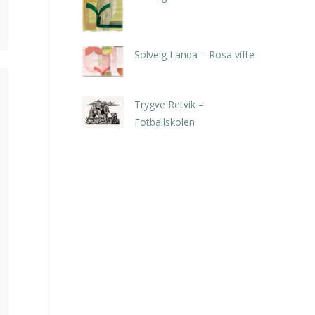
kr
5.250,00
inkl. 5% kunstavgift
Solveig Landa – Rosa vifte
kr
5.250,00
inkl. 5% kunstavgift
Trygve Retvik –
Fotballskolen
kr
2.940,00
inkl. 5% kunstavgift