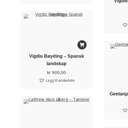
Vigdis
Vigdis Bøyding – Spansk
landskap
kr
900,00
Legg til ønskeliste
Geetanja