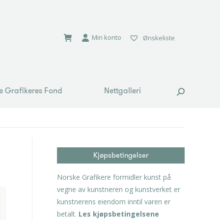
e Grafikeres Fond
Nettgalleri
Search:
Min konto
Ønskeliste
e Grafikeres Fond
Nettgalleri
Search:
Kjøpsbetingelser
Norske Grafikere formidler kunst på
vegne av kunstneren og kunstverket er
kunstnerens eiendom inntil varen er
betalt.
Les kjøpsbetingelsene