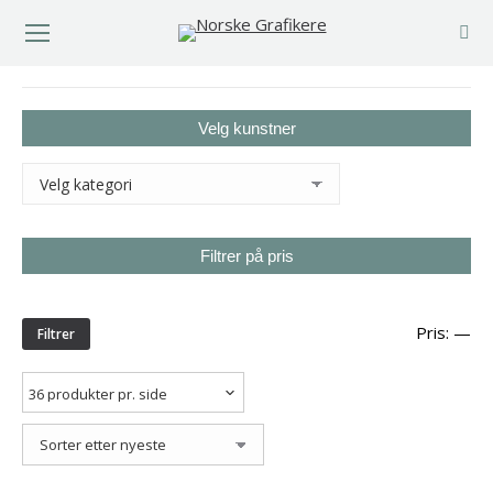
You are here:
Velg kunstner
Filtrer på pris
Min
Ma
Pris:
—
Filtrer
pri