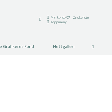
Min konto
Ønskeliste
Toppmeny
e Grafikeres Fond
Nettgalleri
Search:
Min.
Makspris