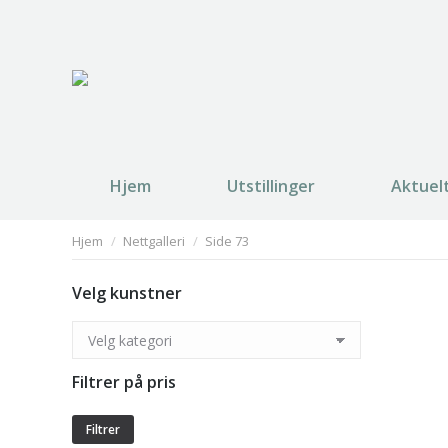
Hjem
Utstillinger
Aktuel
You are here:
Hjem
Nettgalleri
Side 73
Velg kunstner
Filtrer på pris
Filtrer