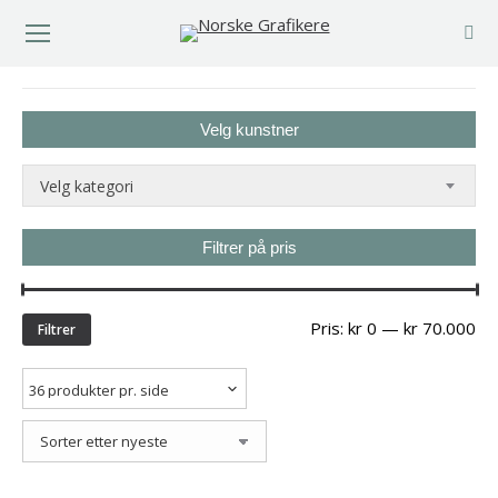
You are here:
Velg kunstner
Velg kategori
Filtrer på pris
Min
Ma
Pris:
kr 0
—
kr 70.000
Filtrer
pri