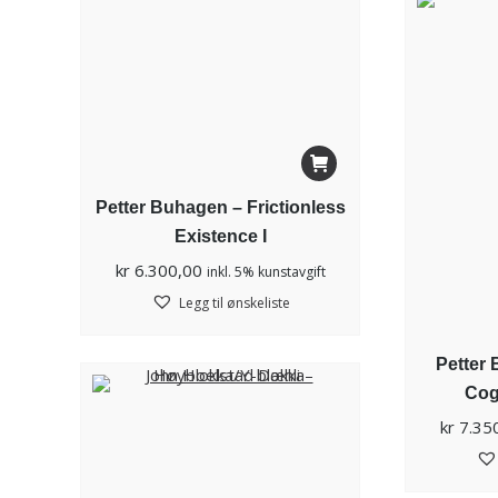
Petter Buhagen – Frictionless
Existence I
kr
6.300,00
inkl. 5% kunstavgift
Legg til ønskeliste
Petter
Cog
kr
7.35