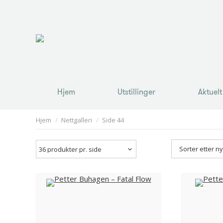
Hjem
Utstillinger
Aktuelt
Hjem
Utstillinger
Aktuelt
You are here:
Hjem
Nettgalleri
Side 44