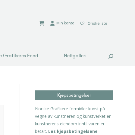
e Grafikeres Fond
Nettgalleri
Search:
Min konto
Ønskeliste
e Grafikeres Fond
Nettgalleri
Search:
Kjøpsbetingelser
Norske Grafikere formidler kunst på
vegne av kunstneren og kunstverket er
kunstnerens eiendom inntil varen er
betalt.
Les kjøpsbetingelsene