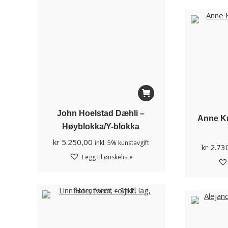
John Hoelstad Dæhli –
Anne Kr
Høyblokka/Y-blokka
kr
5.250,00
inkl. 5% kunstavgift
kr
2.73
Legg til ønskeliste