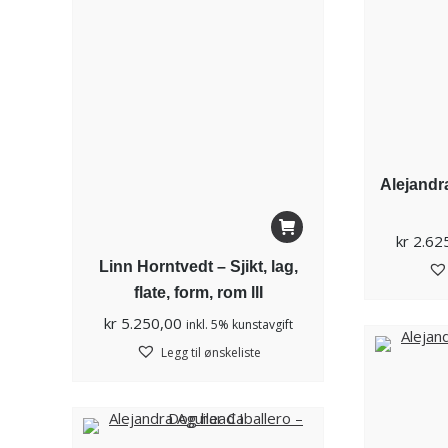
Alejandr
kr
2.62
Linn Horntvedt – Sjikt, lag,
flate, form, rom llI
kr
5.250,00
inkl. 5% kunstavgift
Legg til ønskeliste