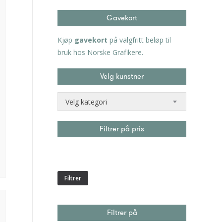
Gavekort
Kjøp
gavekort
på valgfritt beløp til
bruk hos Norske Grafikere.
Velg kunstner
Velg kategori
Filtrer på pris
Min.
Makspris
pris
Filtrer
Filtrer på