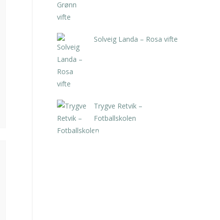
Solveig Landa – Rosa vifte
kr
5.250,00
inkl. 5% kunstavgift
Trygve Retvik –
Fotballskolen
kr
2.940,00
inkl. 5% kunstavgift