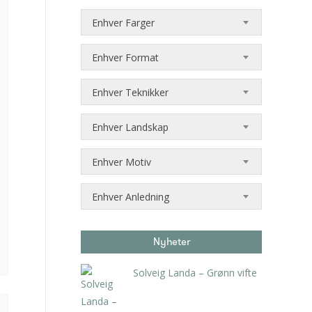
Enhver Farger
Enhver Format
Enhver Teknikker
Enhver Landskap
Enhver Motiv
Enhver Anledning
Nyheter
Solveig Landa – Grønn vifte
kr
5.250,00
inkl. 5% kunstavgift