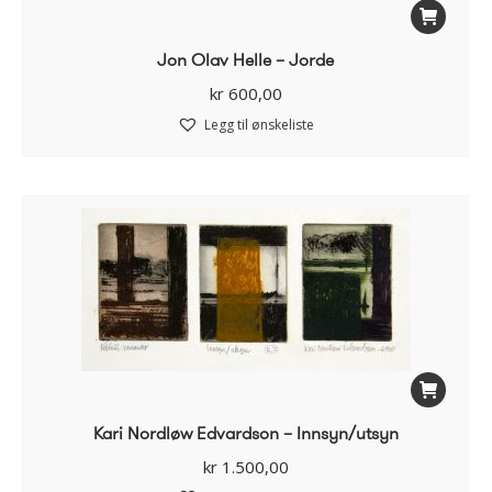
Jon Olav Helle – Jorde
kr
600,00
Legg til ønskeliste
Kari Nordløw Edvardson – Innsyn/utsyn
kr
1.500,00