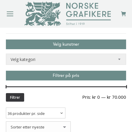
You are here:
Velg kunstner
Velg kategori
Filtrer på pris
Min
Ma
Pris:
kr 0
—
kr 70.000
Filtrer
pri