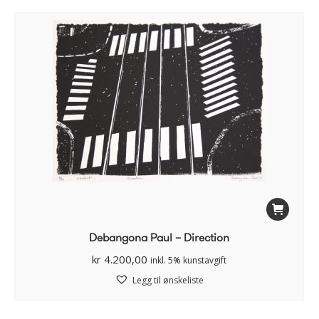
Debangona Paul – Direction
kr
4.200,00
inkl. 5% kunstavgift
Legg til ønskeliste